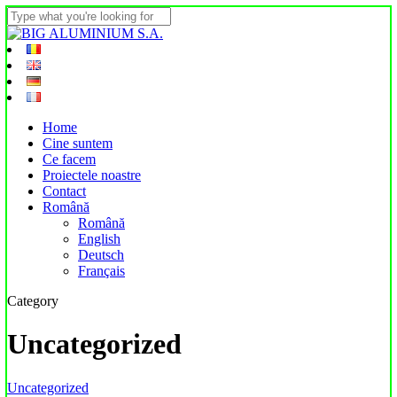
Skip
to
Close
main
Search
content
Menu
Home
Cine suntem
Ce facem
Proiectele noastre
Contact
Română
Română
English
Deutsch
Français
Category
Uncategorized
Hello
Uncategorized