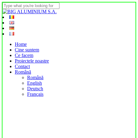
Skip
to
Close
main
Search
content
Menu
Home
Cine suntem
Ce facem
Proiectele noastre
Contact
Română
Română
English
Deutsch
Français